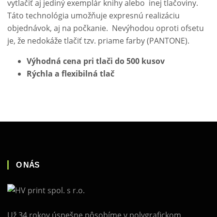
vytlačiť aj jediný exemplár knihy alebo inej tlačoviny.
Táto technológia umožňuje expresnú realizáciu
objednávok, aj na počkanie. Nevýhodou oproti ofsetu
je, že nedokáže tlačiť tzv. priame farby (PANTONE).
Výhodná cena pri tlači do 500 kusov
Rýchla a flexibilná tlač
O NÁS
Už 34 rokov úspešne pôsobíme v polygrafickom