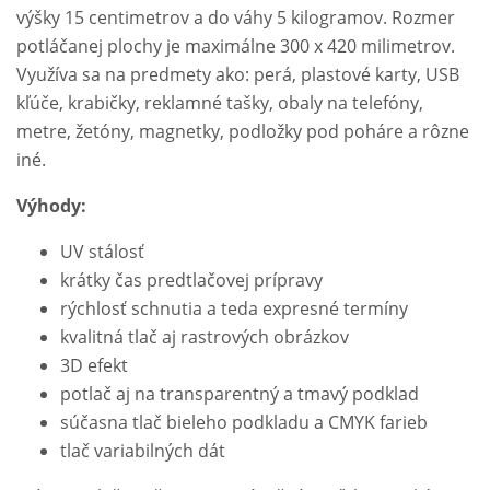
výšky 15 centimetrov a do váhy 5 kilogramov. Rozmer
potláčanej plochy je maximálne 300 x 420 milimetrov.
Využíva sa na predmety ako: perá, plastové karty, USB
kľúče, krabičky, reklamné tašky, obaly na telefóny,
metre, žetóny, magnetky, podložky pod poháre a rôzne
iné.
Výhody:
UV stálosť
krátky čas predtlačovej prípravy
rýchlosť schnutia a teda expresné termíny
kvalitná tlač aj rastrových obrázkov
3D efekt
potlač aj na transparentný a tmavý podklad
súčasna tlač bieleho podkladu a CMYK farieb
tlač variabilných dát