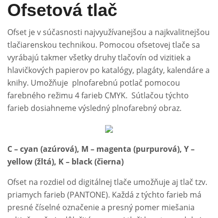
Ofsetová tlač
Ofset je v súčasnosti najvyužívanejšou a najkvalitnejšou
tlačiarenskou technikou. Pomocou ofsetovej tlače sa
vyrábajú takmer všetky druhy tlačovín od vizitiek a
hlavičkových papierov po katalógy, plagáty, kalendáre a
knihy. Umožňuje plnofarebnú potlač pomocou
farebného režimu 4 farieb CMYK. Sútlačou týchto
farieb dosiahneme výsledný plnofarebný obraz.
C – cyan (azúrová), M – magenta (purpurová), Y –
yellow (žltá), K – black (čierna)
Ofset na rozdiel od digitálnej tlače umožňuje aj tlač tzv.
priamych farieb (PANTONE). Každá z týchto farieb má
presné číselné označenie a presný pomer miešania