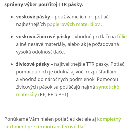
správny výber použitej TTR pásky.
voskové pásky
– používame ich pri potlači
najbežnejších
papierových materiálov
.
voskovo-živicové pásky
– vhodné pri tlači na
fólie
a iné nesavé materiály, alebo ak je požadovaná
vysoká odolnosť tlače.
živicové pásky
– najkvalitnejšie TTR pásky. Potlač
pomocou nich je odolná aj voči rozpúšťadlám
a vhodná do náročných podmienok. Pomocou
živicových pások sa potláčajú najmä
syntetické
materiály
(PE, PP a PET).
Ponúkame Vám nielen potlač etikiet ale aj
kompletný
sortiment pre termotransferovú tlač