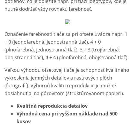
odtieňov, čo je dôležité napr. pri tlači logotypov, kde je
nutné dodržať vždy rovnakú farebnosť.
Označenie farebnosti tlače sa pri ofsete uvádza napr. 1
+ 0 (jednofarebná, jednostranná tlač), 4 + 0
(plnofarebná, jednostranná tlač), 3 + 3 (trojfarebná,
obojstranná tlač), 4 + 4 (plnofarebná, obojstranná tlač).
Veľkou výhodou ofsetovej tlače je schopnosť kvalitného
vykreslenia jemných detailov a rastrových plôch
(fotografií). Výbornú kvalitu reprodukcie je možné
dosiahnuť aj na pórovitom (štruktúrovanom papieri).
Kvalitná reprodukcia detailov
Výhodná cena pri vyššom náklade nad 500
kusov