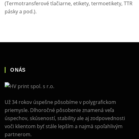
(Termotransferové tlačiarne, etikety, termoetikety, TTR
pásky a pod.).
O NÁS
Už 34 rokov úspešne pôsobíme v polygrafickom
priemysle. Dlhoročné pôsobenie znamená veľa
úspechov, skúseností, stability ale aj zodpovednosti
voči klientom byť stále lepším a najmä spoľahlivým
partnerom.