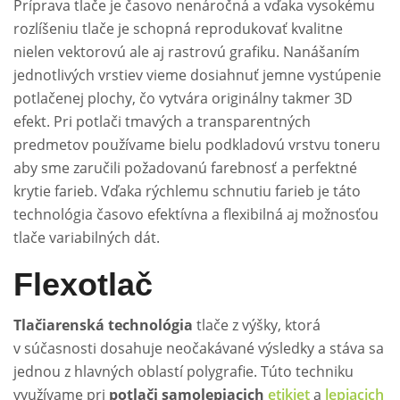
Príprava tlače je časovo nenáročná a vďaka vysokému
rozlíšeniu tlače je schopná reprodukovať kvalitne
nielen vektorovú ale aj rastrovú grafiku. Nanášaním
jednotlivých vrstiev vieme dosiahnuť jemne vystúpenie
potlačenej plochy, čo vytvára originálny takmer 3D
efekt. Pri potlači tmavých a transparentných
predmetov používame bielu podkladovú vrstvu toneru
aby sme zaručili požadovanú farebnosť a perfektné
krytie farieb. Vďaka rýchlemu schnutiu farieb je táto
technológia časovo efektívna a flexibilná aj možnosťou
tlače variabilných dát.
Flexotlač
Tlačiarenská technológia
tlače z výšky, ktorá
v súčasnosti dosahuje neočakávané výsledky a stáva sa
jednou z hlavných oblastí polygrafie. Túto techniku
využívame pri
potlači samolepiacich
etikiet
a
lepiacich