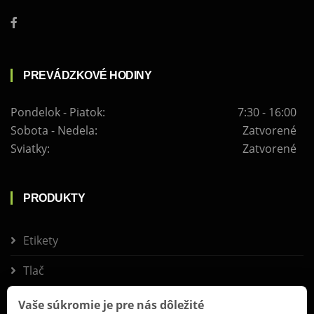
PREVÁDZKOVÉ HODINY
Pondelok - Piatok:
7:30 - 16:00
Sobota - Nedela:
Zatvorené
Sviatky:
Zatvorené
PRODUKTY
Etikety
Tlač
Reklama
Vaše súkromie je pre nás dôležité