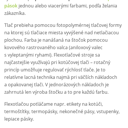
pások
jednou alebo viacerými farbami, podľa želania
zákazníka.
Tlač prebieha pomocou fotopolymérnej tlačovej formy
na ktorej sú tlačiace miesta vyvýšené nad netlačiacou
plochou. Farba je nanášaná na štočok pomocou
kovového rastrovaného valca (aniloxový valec
s vyleptanými ryhami). Flexotlačové stroje sa
najčastejšie využívajú pri kotúčovej tlači – rotačný
princíp umožňuje regulovať rýchlosť tlače. Je to
relatívne lacná technika najmä pri väčších nákladoch
a opakovanej tlači. V jednorázových nákladoch je
zahrnutá len výroba štočku a to pre každú farbu.
Flexotlačou potláčame napr. etikety na kotúči,
termoštítky, termopásky, nekonečné pásy, vstupenky,
lepiace pásky.