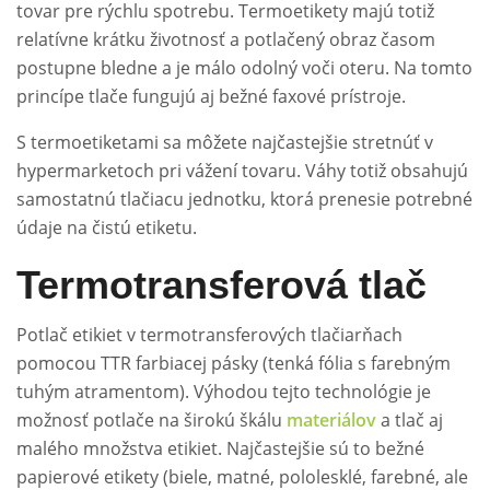
tovar pre rýchlu spotrebu. Termoetikety majú totiž
relatívne krátku životnosť a potlačený obraz časom
postupne bledne a je málo odolný voči oteru. Na tomto
princípe tlače fungujú aj bežné faxové prístroje.
S termoetiketami sa môžete najčastejšie stretnúť v
hypermarketoch pri vážení tovaru. Váhy totiž obsahujú
samostatnú tlačiacu jednotku, ktorá prenesie potrebné
údaje na čistú etiketu.
Termotransferová tlač
Potlač etikiet v termotransferových tlačiarňach
pomocou TTR farbiacej pásky (tenká fólia s farebným
tuhým atramentom). Výhodou tejto technológie je
možnosť potlače na širokú škálu
materiálov
a tlač aj
malého množstva etikiet. Najčastejšie sú to bežné
papierové etikety (biele, matné, pololesklé, farebné, ale