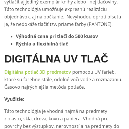
vytlačiť aj jediný exemplár knihy alebo inej tlačoviny.
Táto technológia umožňuje expresnú realizáciu
objednávok, aj na počkanie. Nevýhodou oproti ofsetu
je, že nedokáže tlačiť tzv. priame farby (PANTONE).
Výhodná cena pri tlači do 500 kusov
Rýchla a flexibilná tlač
DIGITÁLNA UV TLAČ
Digitálna potlač 3D predmetov
pomocou UV farieb,
ktoré sú farebne stále, odolné voči vode a rozmazaniu.
Časovo najrýchlejšia metóda potlače.
Využitie:
Táto technológia je vhodná najmä na predmety
z plastu, skla, dreva, kovu a papiera. Vhodná pre
povrchy bez výstupkov, nerovností a na predmety do