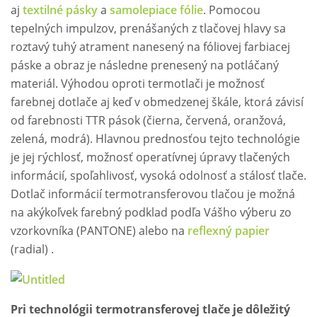
aj
textilné pásky
a
samolepiace fólie
. Pomocou
tepelných impulzov, prenášaných z tlačovej hlavy sa
roztavý tuhý atrament nanesený na fóliovej farbiacej
páske a obraz je následne prenesený na potláčaný
materiál. Výhodou oproti termotlači je možnosť
farebnej dotlače aj keď v obmedzenej škále, ktorá závisí
od farebnosti TTR pások (čierna, červená, oranžová,
zelená, modrá). Hlavnou prednosťou tejto technológie
je jej rýchlosť, možnosť operatívnej úpravy tlačených
informácií, spoľahlivosť, vysoká odolnosť a stálosť tlače.
Dotlač informácií termotransferovou tlačou je možná
na akýkoľvek farebný podklad podľa Vášho výberu zo
vzorkovníka (PANTONE) alebo na
reflexný papier
(radial) .
Pri technológii termotransferovej tlače je dôležitý