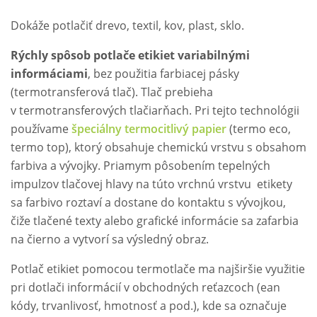
Dokáže potlačiť drevo, textil, kov, plast, sklo.
Rýchly spôsob potlače etikiet variabilnými
informáciami
, bez použitia farbiacej pásky
(termotransferová tlač). Tlač prebieha
v termotransferových tlačiarňach. Pri tejto technológii
používame
špeciálny termocitlivý papier
(termo eco,
termo top), ktorý obsahuje chemickú vrstvu s obsahom
farbiva a vývojky. Priamym pôsobením tepelných
impulzov tlačovej hlavy na túto vrchnú vrstvu etikety
sa farbivo roztaví a dostane do kontaktu s vývojkou,
čiže tlačené texty alebo grafické informácie sa zafarbia
na čierno a vytvorí sa výsledný obraz.
Potlač etikiet pomocou termotlače ma najširšie využitie
pri dotlači informácií v obchodných reťazcoch (ean
kódy, trvanlivosť, hmotnosť a pod.), kde sa označuje