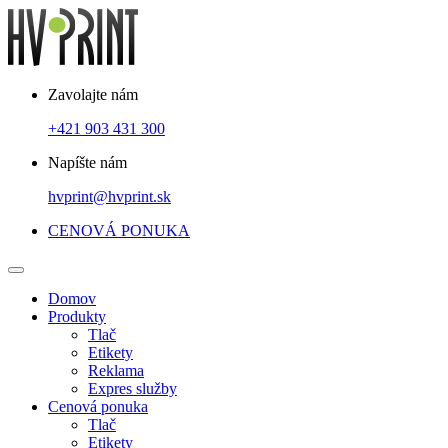
Zavolajte nám
+421 903 431 300
Napíšte nám
hvprint@hvprint.sk
CENOVÁ PONUKA
Domov
Produkty
Tlač
Etikety
Reklama
Expres služby
Cenová ponuka
Tlač
Etikety