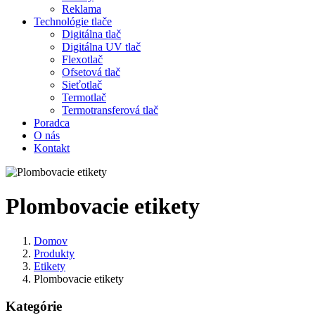
Reklama
Technológie tlače
Digitálna tlač
Digitálna UV tlač
Flexotlač
Ofsetová tlač
Sieťotlač
Termotlač
Termotransferová tlač
Poradca
O nás
Kontakt
Plombovacie etikety
Domov
Produkty
Etikety
Plombovacie etikety
Kategórie