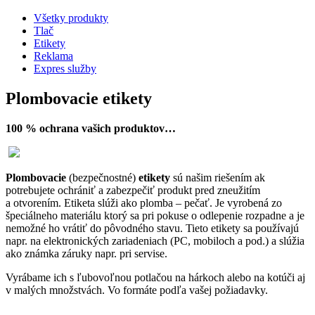
Všetky produkty
Tlač
Etikety
Reklama
Expres služby
Plombovacie etikety
100 % ochrana vašich produktov…
Plombovacie
(bezpečnostné)
etikety
sú našim riešením ak
potrebujete ochrániť a zabezpečiť produkt pred zneužitím
a otvorením. Etiketa slúži ako plomba – pečať. Je vyrobená zo
špeciálneho materiálu ktorý sa pri pokuse o odlepenie rozpadne a je
nemožné ho vrátiť do pôvodného stavu. Tieto etikety sa používajú
napr. na elektronických zariadeniach (PC, mobiloch a pod.) a slúžia
ako známka záruky napr. pri servise.
Vyrábame ich s ľubovoľnou potlačou na hárkoch alebo na kotúči aj
v malých množstvách. Vo formáte podľa vašej požiadavky.